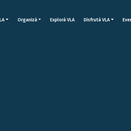
LA
Organizá
Explorá VLA
Disfrutá VLA
Eve