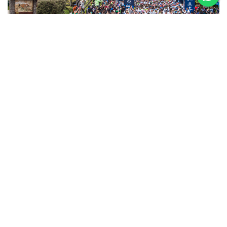
5 al 8 de
Noviembre
Asics K42 2026