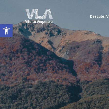
Descubrí V
Open toolbar