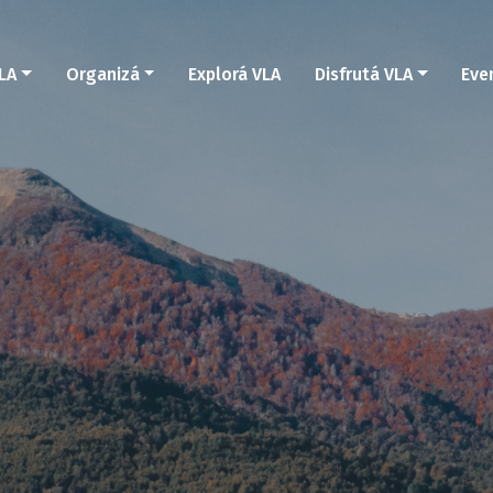
LA
Organizá
Explorá VLA
Disfrutá VLA
Eve