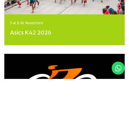
5 al 8 de
Noviembre
Asics K42 2026