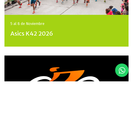
5 al 8 de
Noviembre
Asics K42 2026