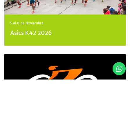
5 al 8 de
Noviembre
Asics K42 2026