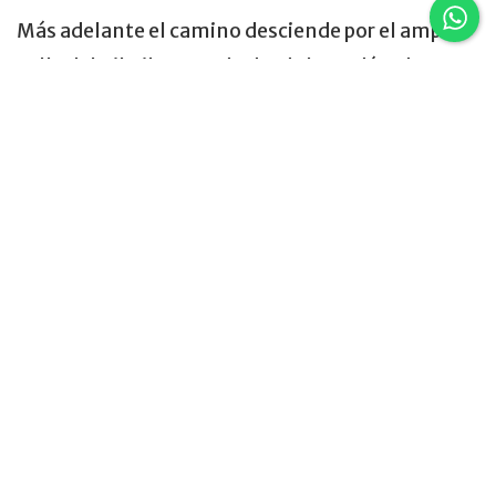
Más adelante el camino desciende por el amplio
valle del Pil Pil, ocupado desde hace décadas por
aborígenes mapuches. Ya muy cerca de San
Martin de los Andes, se encuentra el desvío hacia
el centro de esquí Chapelco. Un poco más
adelante, otro desvío a la izquierda lleva a la Villa
veraniega de Quila Quina. Y finalmente, ya
llegando a destino, a la izquierda se ve la playa
Catritré, y comienza el faldeo de la orilla sur del
Lago Lácar, hasta llegar a San Martín de los
Andes adonde se accede por Avenida Costanera.