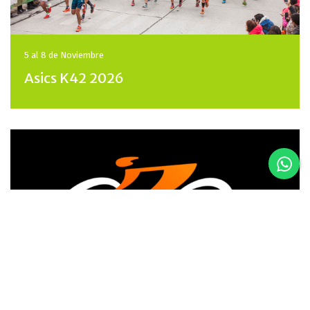
5 al 8 de
Noviembre
Asics K42 2026