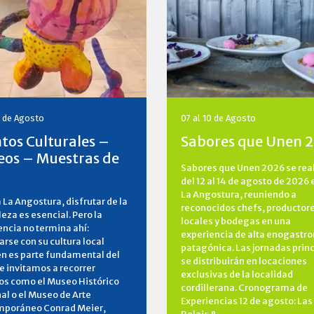
0 de Agosto
07 al 10 de Agosto
tos Culturales –
Sabores que Unen 
os – Muestras de
Sabores que Unen 2026 se rea
del 12 al 14 de agosto de 2026 
La Angostura, reuniendo a
a La Angostura, disfrutar de la
reconocidos chefs, productor
eza es esencial. Pero la
locales y bodegas en una
encia no termina ahí:
experiencia de alta enogastr
rse con su cultura local
patagónica. Las jornadas prin
n es parte fundamental del
se distribuirán en locaciones
Te invitamos a recorrer
exclusivas de la localidad
os como el Museo Histórico
cordillerana. Cronograma de
al o el Museo de Arte
Experiencias 12 de agosto: Las
poráneo Conrad Meier,