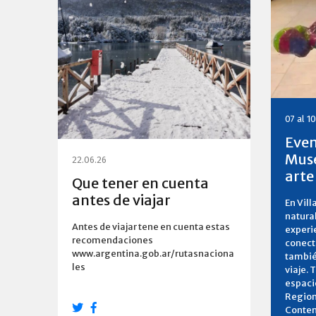
07 al 1
Even
Muse
22.06.26
arte
Que tener en cuenta
antes de viajar
En Vill
natural
Antes de viajar tene en cuenta estas
experi
recomendaciones
conecta
www.argentina.gob.ar/rutasnaciona
tambié
les
viaje. 
espaci
Region
Contem