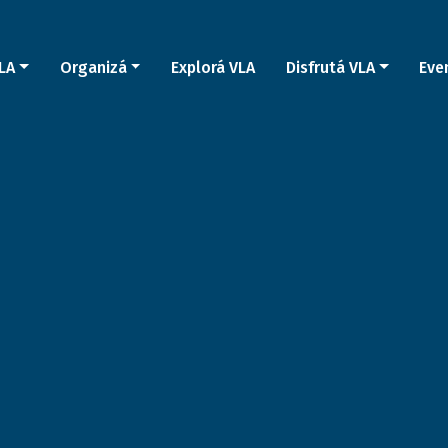
LA
Organizá
Explorá VLA
Disfrutá VLA
Eve