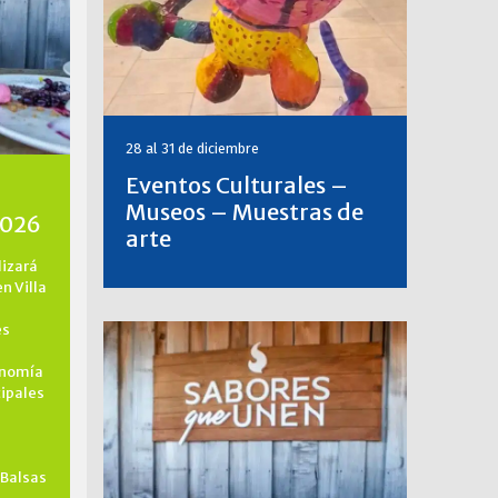
28 al 31 de diciembre
Eventos Culturales –
Museos – Muestras de
2026
arte
lizará
en Villa
es
onomía
cipales
 Balsas