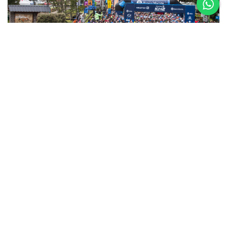
5 al 8 de
Noviembre
Asics K42 2026