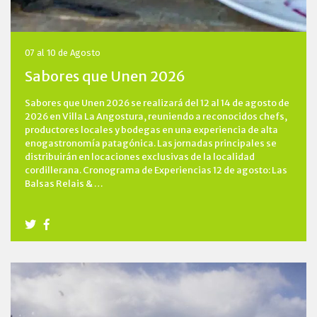
07 al 10 de Agosto
Sabores que Unen 2026
Sabores que Unen 2026 se realizará del 12 al 14 de agosto de
2026 en Villa La Angostura, reuniendo a reconocidos chefs,
productores locales y bodegas en una experiencia de alta
enogastronomía patagónica. Las jornadas principales se
distribuirán en locaciones exclusivas de la localidad
cordillerana. Cronograma de Experiencias 12 de agosto: Las
Balsas Relais & …