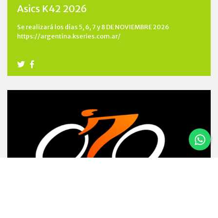
Asics K42 2026
Se realizará los días 5, 6, 7 y 8 DE NOVIEMBRE 2026
https://argentina.kseries.com.ar/