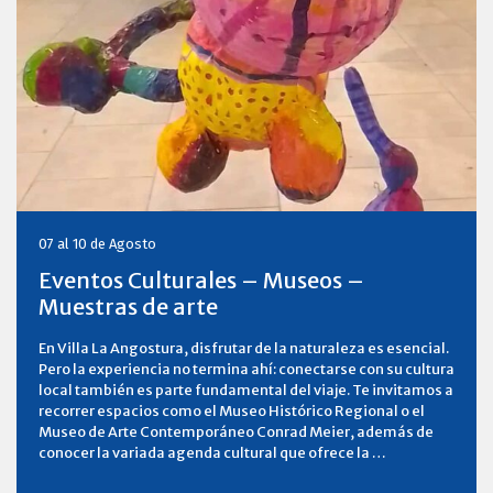
07 al 10 de Agosto
Eventos Culturales – Museos –
Muestras de arte
En Villa La Angostura, disfrutar de la naturaleza es esencial.
Pero la experiencia no termina ahí: conectarse con su cultura
local también es parte fundamental del viaje. Te invitamos a
recorrer espacios como el Museo Histórico Regional o el
Museo de Arte Contemporáneo Conrad Meier, además de
conocer la variada agenda cultural que ofrece la …