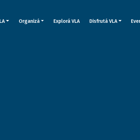
LA
Organizá
Explorá VLA
Disfrutá VLA
Eve