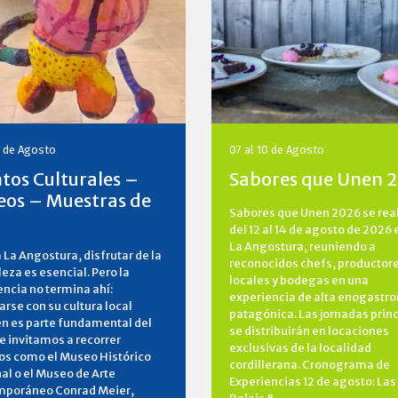
0 de Agosto
07 al 10 de Agosto
tos Culturales –
Sabores que Unen 
os – Muestras de
Sabores que Unen 2026 se rea
del 12 al 14 de agosto de 2026 
La Angostura, reuniendo a
a La Angostura, disfrutar de la
reconocidos chefs, productor
eza es esencial. Pero la
locales y bodegas en una
encia no termina ahí:
experiencia de alta enogastr
rse con su cultura local
patagónica. Las jornadas prin
n es parte fundamental del
se distribuirán en locaciones
Te invitamos a recorrer
exclusivas de la localidad
os como el Museo Histórico
cordillerana. Cronograma de
al o el Museo de Arte
Experiencias 12 de agosto: Las
poráneo Conrad Meier,