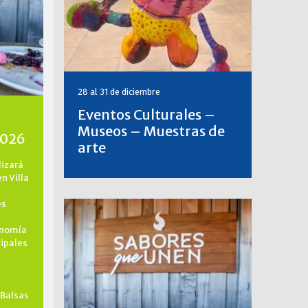
28 al 31 de diciembre
Eventos Culturales –
Museos – Muestras de
2026
arte
lizará
en Villa
es
onomía
cipales
 Balsas