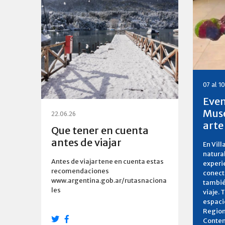
07 al 1
Even
Muse
22.06.26
arte
Que tener en cuenta
antes de viajar
En Vill
natural
Antes de viajar tene en cuenta estas
experi
recomendaciones
conecta
www.argentina.gob.ar/rutasnaciona
tambié
les
viaje. 
espaci
Region
Contem