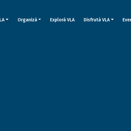
LA
Organizá
Explorá VLA
Disfrutá VLA
Eve