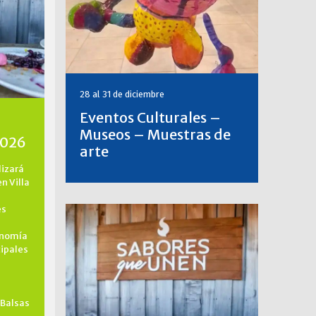
28 al 31 de diciembre
Eventos Culturales –
Museos – Muestras de
2026
arte
lizará
en Villa
es
onomía
cipales
 Balsas