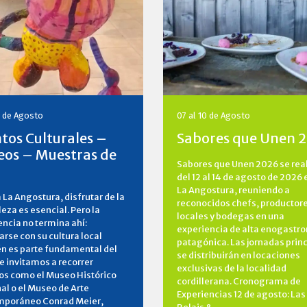
0 de Agosto
07 al 10 de Agosto
tos Culturales –
Sabores que Unen 
os – Muestras de
Sabores que Unen 2026 se rea
del 12 al 14 de agosto de 2026 
La Angostura, reuniendo a
a La Angostura, disfrutar de la
reconocidos chefs, productor
eza es esencial. Pero la
locales y bodegas en una
encia no termina ahí:
experiencia de alta enogastr
rse con su cultura local
patagónica. Las jornadas prin
n es parte fundamental del
se distribuirán en locaciones
Te invitamos a recorrer
exclusivas de la localidad
os como el Museo Histórico
cordillerana. Cronograma de
al o el Museo de Arte
Experiencias 12 de agosto: Las
poráneo Conrad Meier,