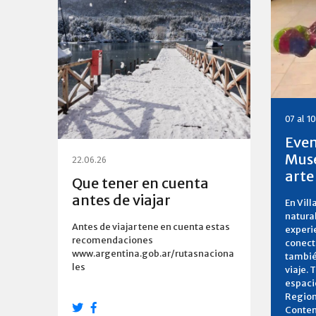
07 al 1
Even
Muse
22.06.26
arte
Que tener en cuenta
antes de viajar
En Vill
natural
Antes de viajar tene en cuenta estas
experi
recomendaciones
conecta
www.argentina.gob.ar/rutasnaciona
tambié
les
viaje. 
espaci
Region
Contem