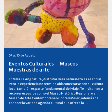
07 al 10 de Agosto
Eventos Culturales – Museos –
Muestras de arte
En Villa La Angostura, disfrutar de la naturaleza es esencial.
Pero la experiencia no termina ahí: conectarse con su cultura
local también es parte fundamental del viaje. Te invitamos a
recorrer espacios como el Museo Histórico Regional o el
Museo de Arte Contemporáneo Conrad Meier, además de
conocer la variada agenda cultural que ofrece la …