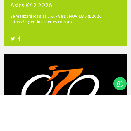
Asics K42 2026
Se realizará los días 5, 6, 7 y 8 DE NOVIEMBRE 2026
https://argentina.kseries.com.ar/