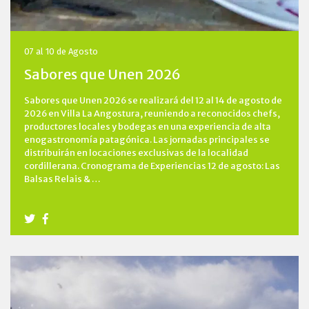
07 al 10 de Agosto
Sabores que Unen 2026
Sabores que Unen 2026 se realizará del 12 al 14 de agosto de
2026 en Villa La Angostura, reuniendo a reconocidos chefs,
productores locales y bodegas en una experiencia de alta
enogastronomía patagónica. Las jornadas principales se
distribuirán en locaciones exclusivas de la localidad
cordillerana. Cronograma de Experiencias 12 de agosto: Las
Balsas Relais & …