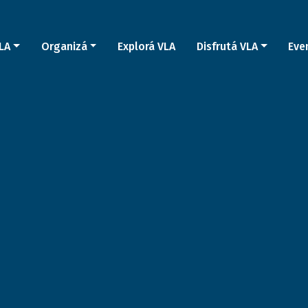
LA
Organizá
Explorá VLA
Disfrutá VLA
Eve