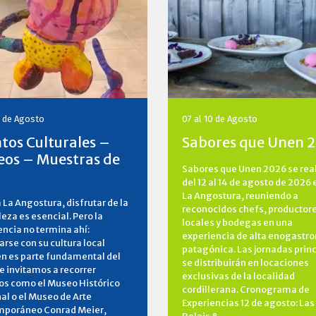
0 de Agosto
07 al 10 de Agosto
tos Culturales –
Sabores que Unen 
os – Muestras de
Sabores que Unen 2026 se rea
del 12 al 14 de agosto de 2026 
La Angostura, reuniendo a
a La Angostura, disfrutar de la
reconocidos chefs, productor
eza es esencial. Pero la
locales y bodegas en una
encia no termina ahí:
experiencia de alta enogastr
rse con su cultura local
patagónica. Las jornadas prin
n es parte fundamental del
se distribuirán en locaciones
Te invitamos a recorrer
exclusivas de la localidad
os como el Museo Histórico
cordillerana. Cronograma de
al o el Museo de Arte
Experiencias 12 de agosto: Las
poráneo Conrad Meier,