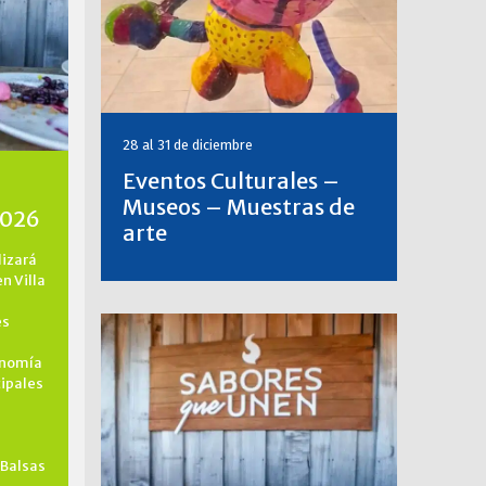
28 al 31 de diciembre
Eventos Culturales –
Museos – Muestras de
2026
arte
lizará
en Villa
es
onomía
cipales
 Balsas