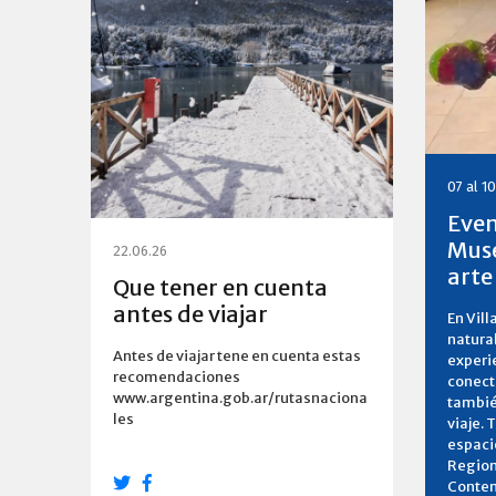
07 al 1
Even
Muse
22.06.26
arte
Que tener en cuenta
antes de viajar
En Vill
natural
Antes de viajar tene en cuenta estas
experi
recomendaciones
conecta
www.argentina.gob.ar/rutasnaciona
tambié
les
viaje. 
espaci
Region
Contem