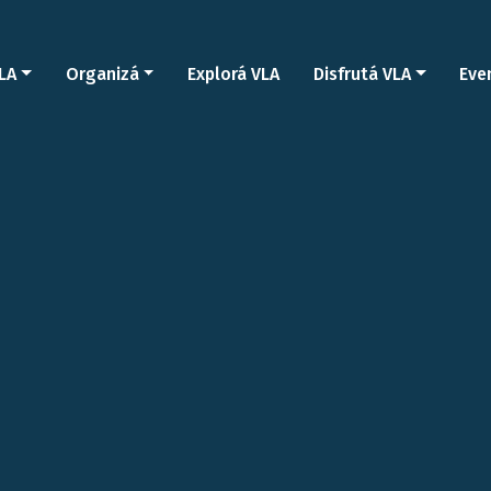
LA
Organizá
Explorá VLA
Disfrutá VLA
Eve