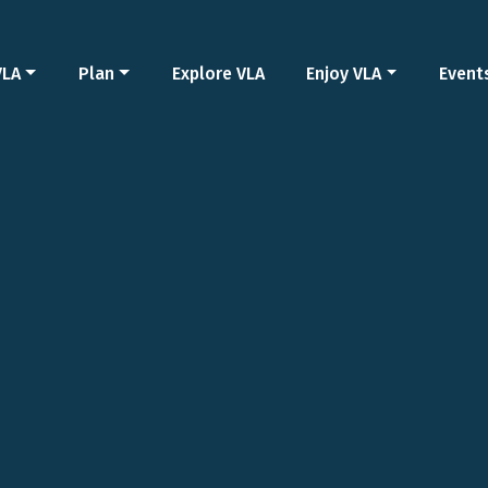
VLA
Plan
Explore VLA
Enjoy VLA
Event