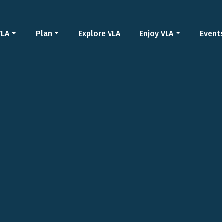
VLA
Plan
Explore VLA
Enjoy VLA
Event