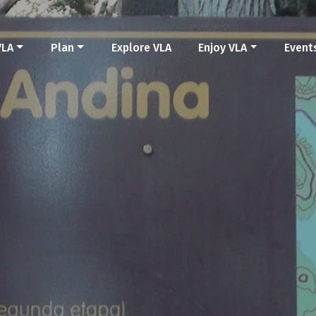
VLA
Plan
Explore VLA
Enjoy VLA
Event