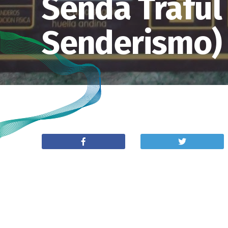
Senda Traful
Senderismo)