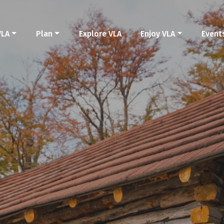
VLA
Plan
Explore VLA
Enjoy VLA
Event