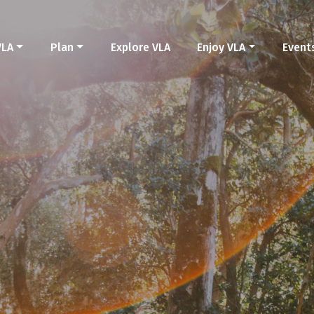
VLA
Plan
Explore VLA
Enjoy VLA
Event