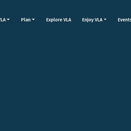
VLA
Plan
Explore VLA
Enjoy VLA
Event