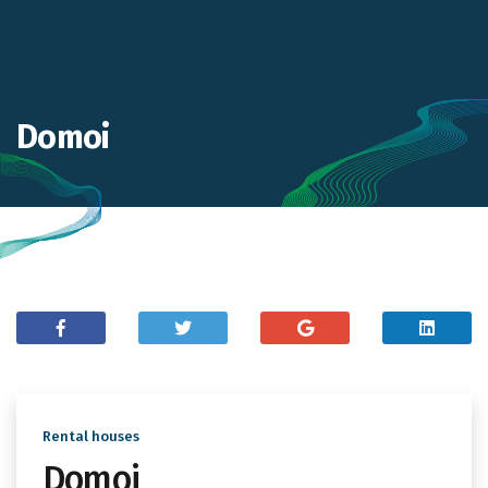
Domoi
Rental houses
Domoi