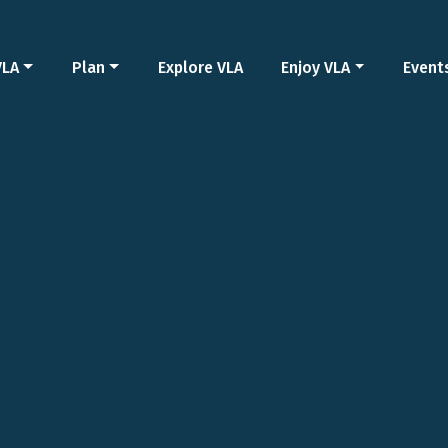
VLA
Plan
Explore VLA
Enjoy VLA
Event