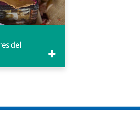
res del
í VLA
Organizá
Disfrutá VLA