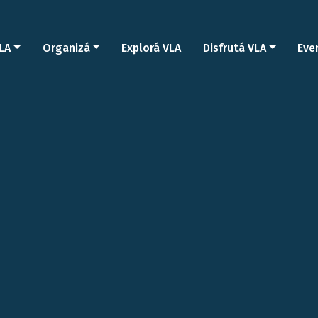
LA
Organizá
Explorá VLA
Disfrutá VLA
Eve