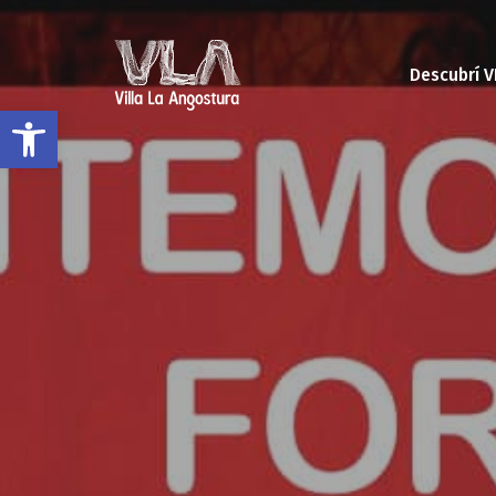
Descubrí V
Open toolbar