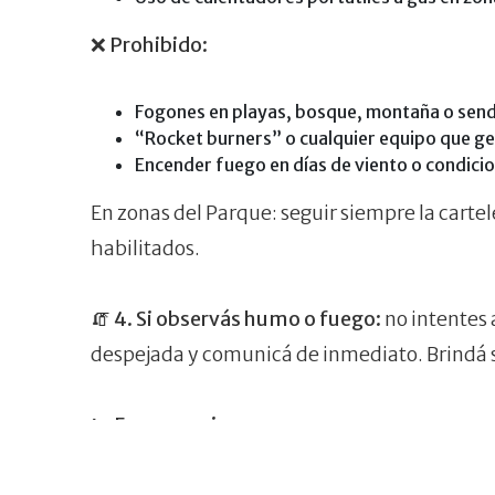
❌
Prohibido:
Fogones en playas, bosque, montaña o sen
“Rocket burners” o cualquier equipo que ge
Encender fuego en días de viento o condici
En zonas del Parque: seguir siempre la carte
habilitados.
🧯
4. Si observás humo o fuego:
no intentes
despejada y comunicá de inmediato. Brindá s
📞
Emergencias
100 – Bomberos Voluntarios