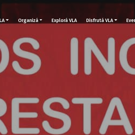
LA
Organizá
Explorá VLA
Disfrutá VLA
Eve