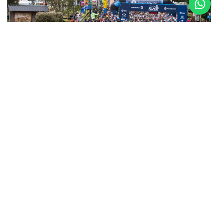
5 al 8 de
Noviembre
Asics K42 2026