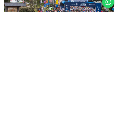
5 al 8 de
Noviembre
Asics K42 2026