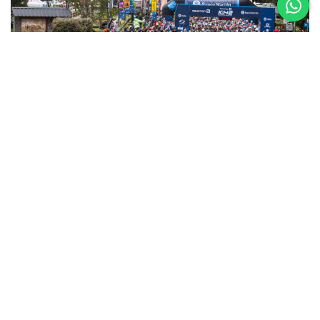
5 al 8 de
Noviembre
Asics K42 2026