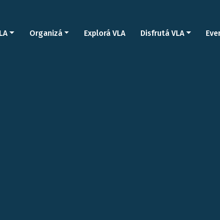
LA
Organizá
Explorá VLA
Disfrutá VLA
Eve