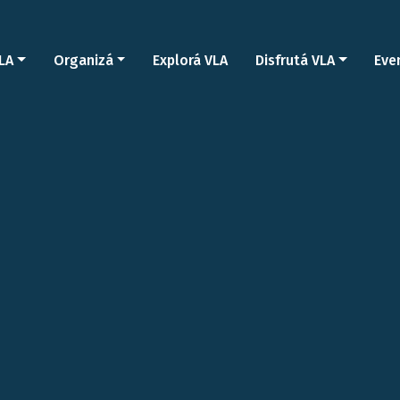
LA
Organizá
Explorá VLA
Disfrutá VLA
Eve