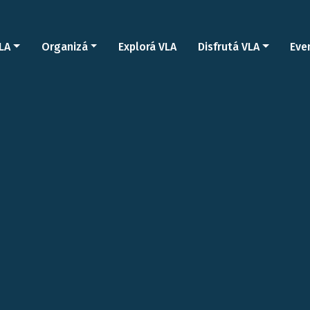
LA
Organizá
Explorá VLA
Disfrutá VLA
Eve