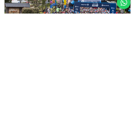
5 al 8 de
Noviembre
Asics K42 2026