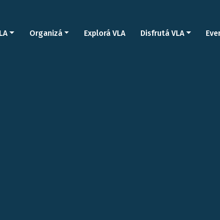
LA
Organizá
Explorá VLA
Disfrutá VLA
Eve