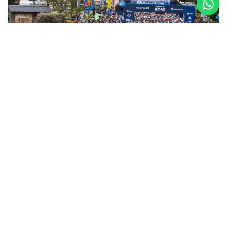
5 al 8 de
Noviembre
Asics K42 2026