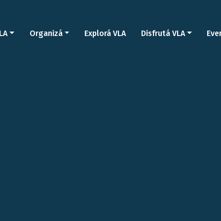
LA
Organizá
Explorá VLA
Disfrutá VLA
Eve