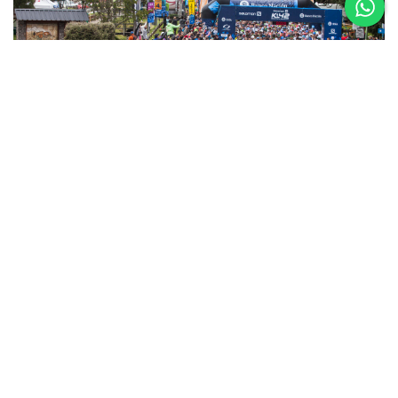
5 al 8 de
Noviembre
Asics K42 2026