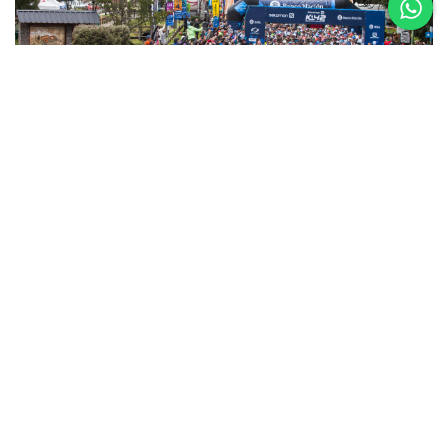
5 al 8 de
Noviembre
Asics K42 2026