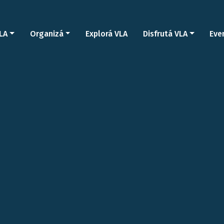
LA
Organizá
Explorá VLA
Disfrutá VLA
Eve