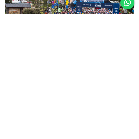
5 al 8 de
Noviembre
Asics K42 2026