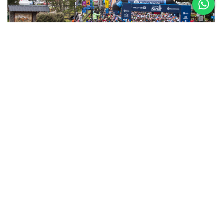
5 al 8 de
Noviembre
Asics K42 2026