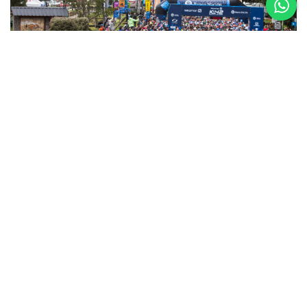
5 al 8 de
Noviembre
Asics K42 2026