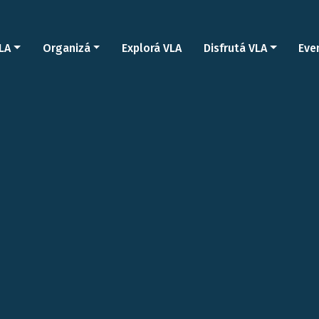
LA
Organizá
Explorá VLA
Disfrutá VLA
Eve