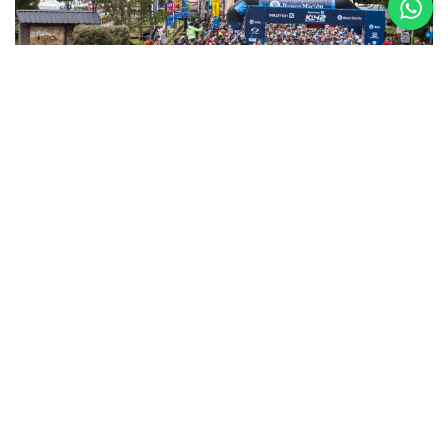
5 al 8 de
Noviembre
Asics K42 2026