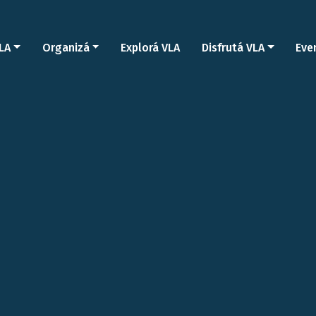
LA
Organizá
Explorá VLA
Disfrutá VLA
Eve