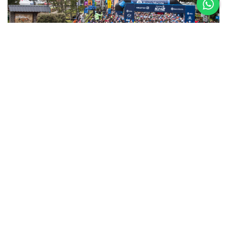
5 al 8 de
Noviembre
Asics K42 2026