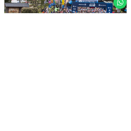
5 al 8 de
Noviembre
Asics K42 2026