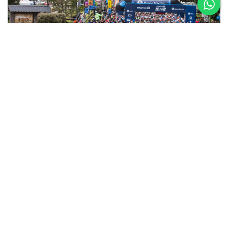
5 al 8 de
Noviembre
Asics K42 2026