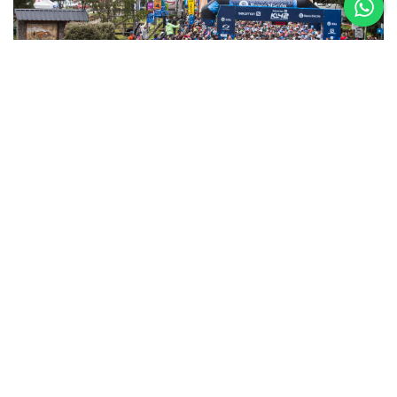
5 al 8 de
Noviembre
Asics K42 2026