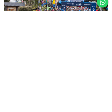
5 al 8 de
Noviembre
Asics K42 2026